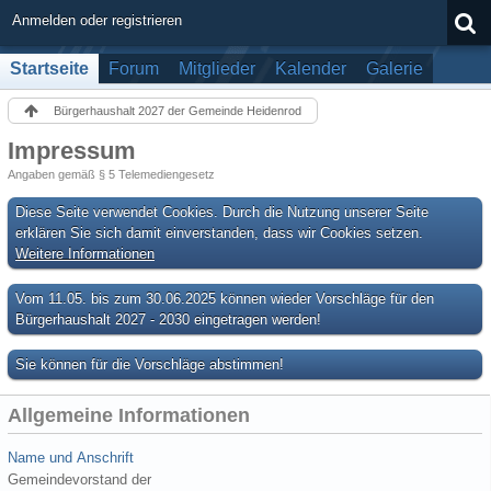
Anmelden oder registrieren
Startseite
Forum
Mitglieder
Kalender
Galerie
Bürgerhaushalt 2027 der Gemeinde Heidenrod
Impressum
Angaben gemäß § 5 Telemediengesetz
Diese Seite verwendet Cookies. Durch die Nutzung unserer Seite
erklären Sie sich damit einverstanden, dass wir Cookies setzen.
Weitere Informationen
Vom 11.05. bis zum 30.06.2025 können wieder Vorschläge für den
Bürgerhaushalt 2027 - 2030 eingetragen werden!
Sie können für die Vorschläge abstimmen!
Allgemeine Informationen
Name und Anschrift
Gemeindevorstand der