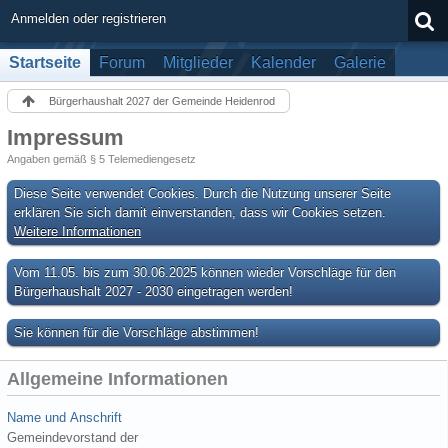
Anmelden oder registrieren
Startseite
Forum
Mitglieder
Kalender
Galerie
Bürgerhaushalt 2027 der Gemeinde Heidenrod
Impressum
Angaben gemäß § 5 Telemediengesetz
Diese Seite verwendet Cookies. Durch die Nutzung unserer Seite
erklären Sie sich damit einverstanden, dass wir Cookies setzen.
Weitere Informationen
Vom 11.05. bis zum 30.06.2025 können wieder Vorschläge für den
Bürgerhaushalt 2027 - 2030 eingetragen werden!
Sie können für die Vorschläge abstimmen!
Allgemeine Informationen
Name und Anschrift
Gemeindevorstand der