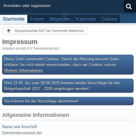
Anmelden oder registrieren
Startseite
Forum
Mitglieder
Kalender
Galerie
Bürgerhaushalt 2027 der Gemeinde Heidenrod
Impressum
Angaben gemäß § 5 Telemediengesetz
Diese Seite verwendet Cookies. Durch die Nutzung unserer Seite
erklären Sie sich damit einverstanden, dass wir Cookies setzen.
Weitere Informationen
Vom 11.05. bis zum 30.06.2025 können wieder Vorschläge für den
Bürgerhaushalt 2027 - 2030 eingetragen werden!
Sie können für die Vorschläge abstimmen!
Allgemeine Informationen
Name und Anschrift
Gemeindevorstand der