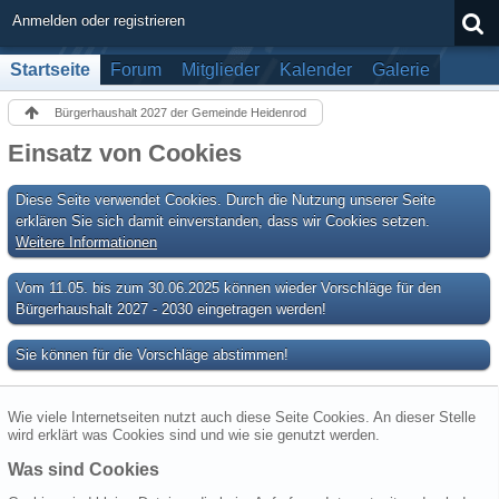
Anmelden oder registrieren
Startseite
Forum
Mitglieder
Kalender
Galerie
Bürgerhaushalt 2027 der Gemeinde Heidenrod
Einsatz von Cookies
Diese Seite verwendet Cookies. Durch die Nutzung unserer Seite
erklären Sie sich damit einverstanden, dass wir Cookies setzen.
Weitere Informationen
Vom 11.05. bis zum 30.06.2025 können wieder Vorschläge für den
Bürgerhaushalt 2027 - 2030 eingetragen werden!
Sie können für die Vorschläge abstimmen!
Wie viele Internetseiten nutzt auch diese Seite Cookies. An dieser Stelle
wird erklärt was Cookies sind und wie sie genutzt werden.
Was sind Cookies