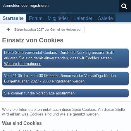
Anmelden oder registrieren
Startseite
Forum
Mitglieder
Kalender
Galerie
Bürgerhaushalt 2027 der Gemeinde Heidenrod
Einsatz von Cookies
Diese Seite verwendet Cookies. Durch die Nutzung unserer Seite
erklären Sie sich damit einverstanden, dass wir Cookies setzen.
Weitere Informationen
Vom 11.05. bis zum 30.06.2025 können wieder Vorschläge für den
Bürgerhaushalt 2027 - 2030 eingetragen werden!
Sie können für die Vorschläge abstimmen!
Wie viele Internetseiten nutzt auch diese Seite Cookies. An dieser Stelle
wird erklärt was Cookies sind und wie sie genutzt werden.
Was sind Cookies