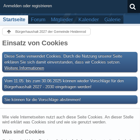
Anmelden oder registrieren
Startseite
Forum
Mitglieder
Kalender
Galerie
Bürgerhaushalt 2027 der Gemeinde Heidenrod
Einsatz von Cookies
Diese Seite verwendet Cookies. Durch die Nutzung unserer Seite
erklären Sie sich damit einverstanden, dass wir Cookies setzen.
Weitere Informationen
Vom 11.05. bis zum 30.06.2025 können wieder Vorschläge für den
Bürgerhaushalt 2027 - 2030 eingetragen werden!
Sie können für die Vorschläge abstimmen!
Wie viele Internetseiten nutzt auch diese Seite Cookies. An dieser Stelle
wird erklärt was Cookies sind und wie sie genutzt werden.
Was sind Cookies