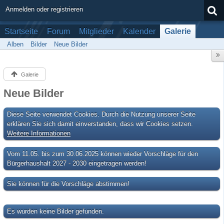
Anmelden oder registrieren
Startseite
Forum
Mitglieder
Kalender
Galerie
Alben
Bilder
Neue Bilder
Galerie
Neue Bilder
Diese Seite verwendet Cookies. Durch die Nutzung unserer Seite
erklären Sie sich damit einverstanden, dass wir Cookies setzen.
Weitere Informationen
Vom 11.05. bis zum 30.06.2025 können wieder Vorschläge für den
Bürgerhaushalt 2027 - 2030 eingetragen werden!
Sie können für die Vorschläge abstimmen!
Es wurden keine Bilder gefunden.