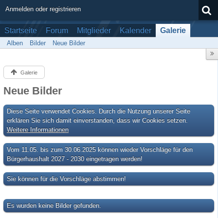
Anmelden oder registrieren
Startseite
Forum
Mitglieder
Kalender
Galerie
Alben
Bilder
Neue Bilder
Galerie
Neue Bilder
Diese Seite verwendet Cookies. Durch die Nutzung unserer Seite
erklären Sie sich damit einverstanden, dass wir Cookies setzen.
Weitere Informationen
Vom 11.05. bis zum 30.06.2025 können wieder Vorschläge für den
Bürgerhaushalt 2027 - 2030 eingetragen werden!
Sie können für die Vorschläge abstimmen!
Es wurden keine Bilder gefunden.