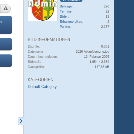
Beiträge
290
Termine
22
Bilder
19
Erhaltene Likes
2
n.
Punkte
2.157
BILD-INFORMATIONEN
Zugriffe
9.851
Dateiname
2026 Ablaufplanung.jpg
Datum hochgeladen
13. Februar 2025
Bildmaße
1.654 × 2.339
Dateigröße
147,65 kB
KATEGORIEN
Default Category