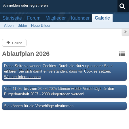
Anmelden oder registrieren
Startseite
Forum
Mitglieder
Kalender
Galerie
Alben
Bilder
Neue Bilder
Galerie
Ablaufplan 2026
Diese Seite verwendet Cookies. Durch die Nutzung unserer Seite
erklären Sie sich damit einverstanden, dass wir Cookies setzen.
Weitere Informationen
Vom 11.05. bis zum 30.06.2025 können wieder Vorschläge für den
Bürgerhaushalt 2027 - 2030 eingetragen werden!
Sie können für die Vorschläge abstimmen!