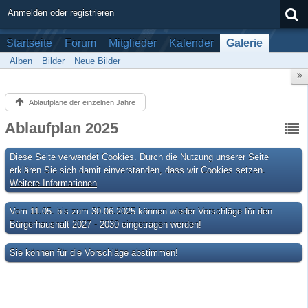
Anmelden oder registrieren
Startseite
Forum
Mitglieder
Kalender
Galerie
Alben
Bilder
Neue Bilder
Ablaufpläne der einzelnen Jahre
Ablaufplan 2025
Diese Seite verwendet Cookies. Durch die Nutzung unserer Seite
erklären Sie sich damit einverstanden, dass wir Cookies setzen.
Weitere Informationen
Vom 11.05. bis zum 30.06.2025 können wieder Vorschläge für den
Bürgerhaushalt 2027 - 2030 eingetragen werden!
Sie können für die Vorschläge abstimmen!