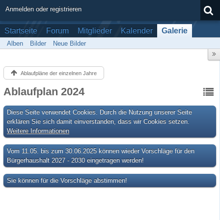
Anmelden oder registrieren
Startseite
Forum
Mitglieder
Kalender
Galerie
Alben
Bilder
Neue Bilder
Ablaufpläne der einzelnen Jahre
Ablaufplan 2024
Diese Seite verwendet Cookies. Durch die Nutzung unserer Seite
erklären Sie sich damit einverstanden, dass wir Cookies setzen.
Weitere Informationen
Vom 11.05. bis zum 30.06.2025 können wieder Vorschläge für den
Bürgerhaushalt 2027 - 2030 eingetragen werden!
Sie können für die Vorschläge abstimmen!