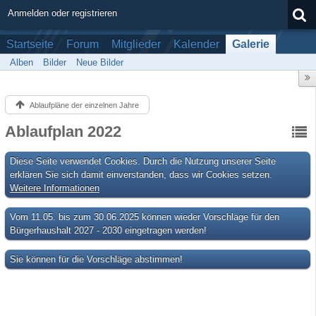
Anmelden oder registrieren
Startseite
Forum
Mitglieder
Kalender
Galerie
Alben
Bilder
Neue Bilder
Ablaufpläne der einzelnen Jahre
Ablaufplan 2022
Diese Seite verwendet Cookies. Durch die Nutzung unserer Seite
erklären Sie sich damit einverstanden, dass wir Cookies setzen.
Weitere Informationen
Vom 11.05. bis zum 30.06.2025 können wieder Vorschläge für den
Bürgerhaushalt 2027 - 2030 eingetragen werden!
Sie können für die Vorschläge abstimmen!