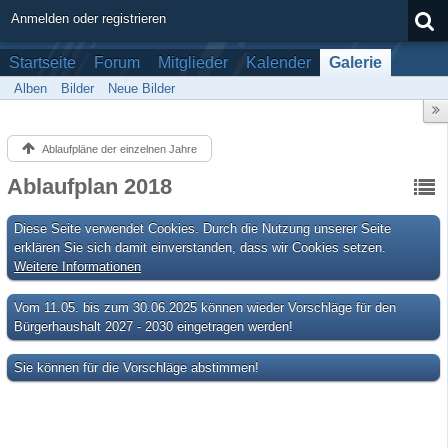
Anmelden oder registrieren
Startseite
Forum
Mitglieder
Kalender
Galerie
Alben
Bilder
Neue Bilder
Ablaufpläne der einzelnen Jahre
Ablaufplan 2018
Diese Seite verwendet Cookies. Durch die Nutzung unserer Seite
erklären Sie sich damit einverstanden, dass wir Cookies setzen.
Weitere Informationen
Vom 11.05. bis zum 30.06.2025 können wieder Vorschläge für den
Bürgerhaushalt 2027 - 2030 eingetragen werden!
Sie können für die Vorschläge abstimmen!