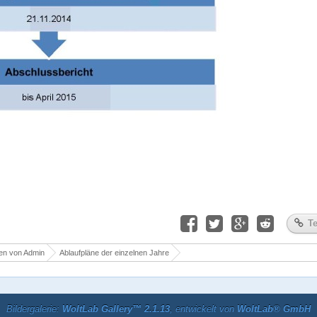
Te
en von Admin
Ablaufpläne der einzelnen Jahre
Bildergalerie:
WoltLab Gallery™ 2.1.13
, entwickelt von
WoltLab® GmbH