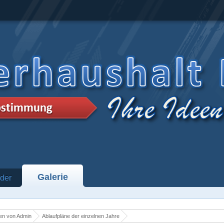
Galerie
der
en von Admin
Ablaufpläne der einzelnen Jahre