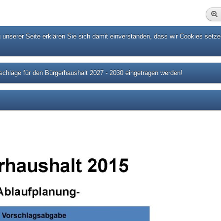
unserer Seite erklären Sie sich damit einverstanden, dass wir Cookies setze
chläge für den Bürgerhaushalt 2027 - 2030 eingetragen werden!