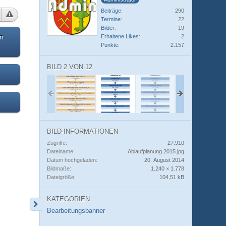
Beiträge
290
Termine
22
Bilder
19
Erhaltene Likes
2
n.
Punkte
2.157
BILD 2 VON 12
BILD-INFORMATIONEN
Zugriffe
27.910
Dateiname
Ablaufplanung 2015.jpg
Datum hochgeladen
20. August 2014
Bildmaße
1.240 × 1.778
Dateigröße
104,51 kB
KATEGORIEN
Bearbeitungsbanner