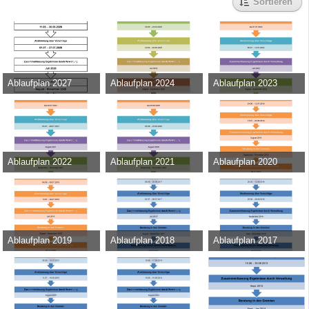
Sortieren
Ablaufplan 2027
Ablaufplan 2024
Ablaufplan 2023
Admin
-
11. Mai 2026
Admin
-
15. März 2023
Admin
-
17. Juni 2022
421
0
0
42.459
0
0
43.754
0
0
Ablaufplan 2022
Ablaufplan 2021
Ablaufplan 2020
Admin
-
8. Juni 2021
Admin
-
22. Juni 2020
Admin
-
17. Juni 2019
31.133
0
0
39.162
0
0
35.149
0
0
Ablaufplan 2019
Ablaufplan 2018
Ablaufplan 2017
Admin
-
23. April 2018
Admin
-
30. Mai 2017
Admin
-
18. August 2016
37.890
0
0
29.725
0
0
26.615
0
0