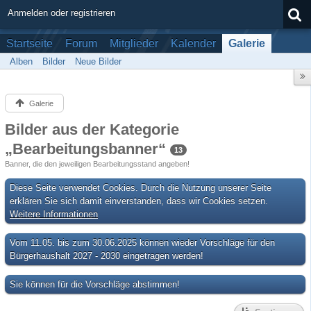
Anmelden oder registrieren
Startseite
Forum
Mitglieder
Kalender
Galerie
Alben
Bilder
Neue Bilder
Galerie
Bilder aus der Kategorie
„Bearbeitungsbanner“
13
Banner, die den jeweiligen Bearbeitungsstand angeben!
Diese Seite verwendet Cookies. Durch die Nutzung unserer Seite
erklären Sie sich damit einverstanden, dass wir Cookies setzen.
Weitere Informationen
Vom 11.05. bis zum 30.06.2025 können wieder Vorschläge für den
Bürgerhaushalt 2027 - 2030 eingetragen werden!
Sie können für die Vorschläge abstimmen!