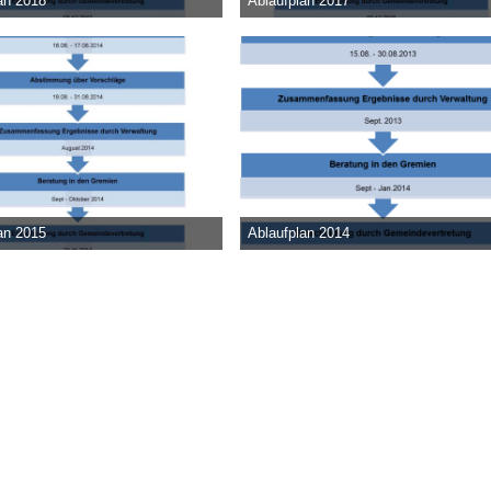
an 2018
Ablaufplan 2017
. Mai 2017
Admin
-
18. August 2016
2
0
0
26.613
0
0
an 2015
Ablaufplan 2014
. August 2014
Tech-Admin -
5. August 2013
1
0
0
13.326
0
0