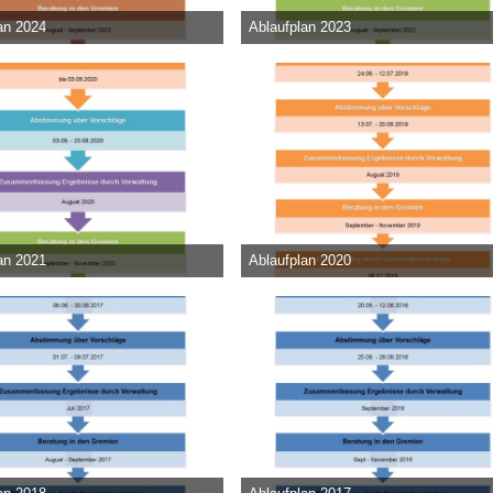
an 2024
Ablaufplan 2023
5. März 2023
Admin
-
17. Juni 2022
5
0
0
43.751
0
0
an 2021
Ablaufplan 2020
. Juni 2020
Admin
-
17. Juni 2019
1
0
0
35.148
0
0