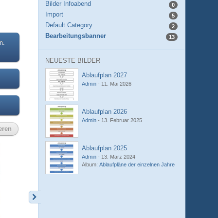
Bilder Infoabend
0
Import
5
Default Category
2
Bearbeitungsbanner
13
n.
NEUESTE BILDER
Ablaufplan 2027
Admin
-
11. Mai 2026
Ablaufplan 2026
Admin
-
13. Februar 2025
eren
Ablaufplan 2025
Admin
-
13. März 2024
Album:
Ablaufpläne der einzelnen Jahre