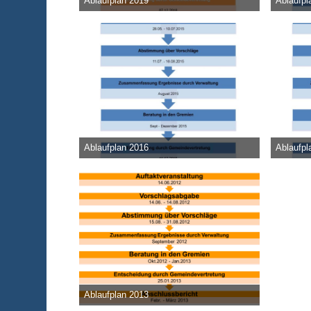
Ablaufplan 2019
Ablaufpl
Admin
-
23. April 2018
Admin
-
30
37.888
0
0
29.72
Ablaufplan 2016
Ablaufpl
Admin
-
22. Juli 2015
Admin
-
20
27.338
0
0
27.91
Ablaufplan 2013
Admin
-
31. Mai 2012