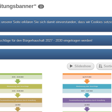
eitungsbanner“
13
unserer Seite erklären Sie sich damit einverstanden, dass wir Cookies setze
chläge für den Bürgerhaushalt 2027 - 2030 eingetragen werden!
Slideshow
Sorti