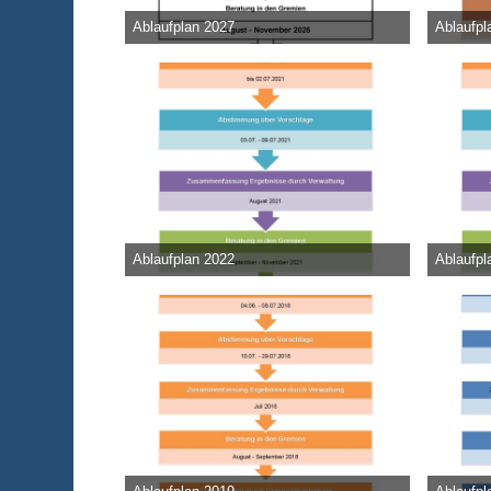
Ablaufplan 2027
Ablaufpl
Admin
-
11. Mai 2026
Admin
-
1
412
0
0
42.45
Ablaufplan 2022
Ablaufpl
Admin
-
8. Juni 2021
Admin
-
22
31.130
0
0
39.16