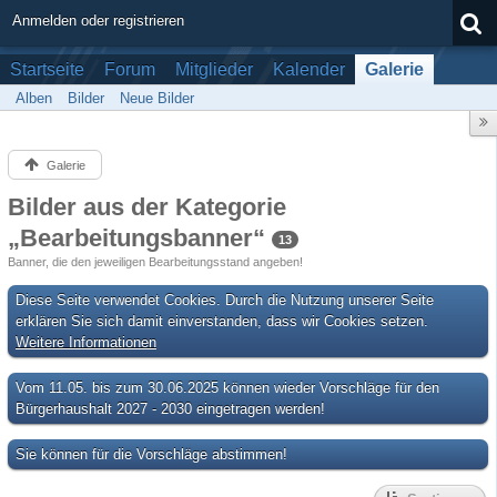
Anmelden oder registrieren
Startseite
Forum
Mitglieder
Kalender
Galerie
Alben
Bilder
Neue Bilder
Galerie
Bilder aus der Kategorie
„Bearbeitungsbanner“
13
Banner, die den jeweiligen Bearbeitungsstand angeben!
Diese Seite verwendet Cookies. Durch die Nutzung unserer Seite
erklären Sie sich damit einverstanden, dass wir Cookies setzen.
Weitere Informationen
Vom 11.05. bis zum 30.06.2025 können wieder Vorschläge für den
Bürgerhaushalt 2027 - 2030 eingetragen werden!
Sie können für die Vorschläge abstimmen!