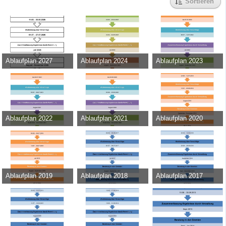
Sortieren
Ablaufplan 2027
Ablaufplan 2024
Ablaufplan 2023
Admin
-
11. Mai 2026
Admin
-
15. März 2023
Admin
-
17. Juni 2022
414
0
0
42.456
0
0
43.752
0
0
Ablaufplan 2022
Ablaufplan 2021
Ablaufplan 2020
Admin
-
8. Juni 2021
Admin
-
22. Juni 2020
Admin
-
17. Juni 2019
31.132
0
0
39.162
0
0
35.149
0
0
Ablaufplan 2019
Ablaufplan 2018
Ablaufplan 2017
Admin
-
23. April 2018
Admin
-
30. Mai 2017
Admin
-
18. August 2016
37.889
0
0
29.723
0
0
26.614
0
0