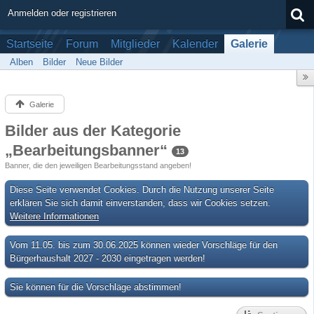
Anmelden oder registrieren
Startseite
Forum
Mitglieder
Kalender
Galerie
Alben
Bilder
Neue Bilder
Galerie
Bilder aus der Kategorie
„Bearbeitungsbanner“
13
Banner, die den jeweiligen Bearbeitungsstand angeben!
Diese Seite verwendet Cookies. Durch die Nutzung unserer Seite
erklären Sie sich damit einverstanden, dass wir Cookies setzen.
Weitere Informationen
Vom 11.05. bis zum 30.06.2025 können wieder Vorschläge für den
Bürgerhaushalt 2027 - 2030 eingetragen werden!
Sie können für die Vorschläge abstimmen!