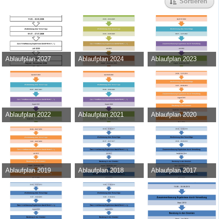
Sortieren
Ablaufplan 2027
Ablaufplan 2024
Ablaufplan 2023
Admin
-
11. Mai 2026
Admin
-
15. März 2023
Admin
-
17. Juni 2022
411
0
0
42.455
0
0
43.751
0
0
Ablaufplan 2022
Ablaufplan 2021
Ablaufplan 2020
Admin
-
8. Juni 2021
Admin
-
22. Juni 2020
Admin
-
17. Juni 2019
31.130
0
0
39.161
0
0
35.148
0
0
Ablaufplan 2019
Ablaufplan 2018
Ablaufplan 2017
Admin
-
23. April 2018
Admin
-
30. Mai 2017
Admin
-
18. August 2016
37.888
0
0
29.722
0
0
26.613
0
0