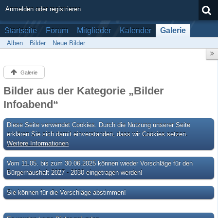
Anmelden oder registrieren
Startseite
Forum
Mitglieder
Kalender
Galerie
Alben
Bilder
Neue Bilder
Galerie
Bilder aus der Kategorie „Bilder
Infoabend“
Diese Seite verwendet Cookies. Durch die Nutzung unserer Seite
erklären Sie sich damit einverstanden, dass wir Cookies setzen.
Weitere Informationen
Vom 11.05. bis zum 30.06.2025 können wieder Vorschläge für den
Bürgerhaushalt 2027 - 2030 eingetragen werden!
Sie können für die Vorschläge abstimmen!