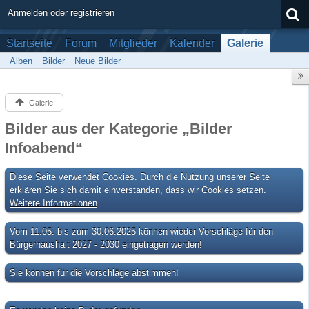
Anmelden oder registrieren
Startseite
Forum
Mitglieder
Kalender
Galerie
Alben
Bilder
Neue Bilder
Galerie
Bilder aus der Kategorie „Bilder
Infoabend“
Diese Seite verwendet Cookies. Durch die Nutzung unserer Seite
erklären Sie sich damit einverstanden, dass wir Cookies setzen.
Weitere Informationen
Vom 11.05. bis zum 30.06.2025 können wieder Vorschläge für den
Bürgerhaushalt 2027 - 2030 eingetragen werden!
Sie können für die Vorschläge abstimmen!