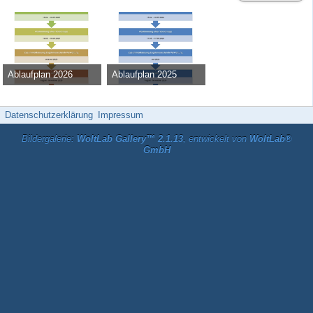
Ablaufplan 2026
Ablaufplan 2025
Admin
-
13. Februar 2025
Admin
-
13. März 2024
9.843
0
0
46.108
0
0
Datenschutzerklärung
Impressum
Bildergalerie:
WoltLab Gallery™ 2.1.13
, entwickelt von
WoltLab®
GmbH