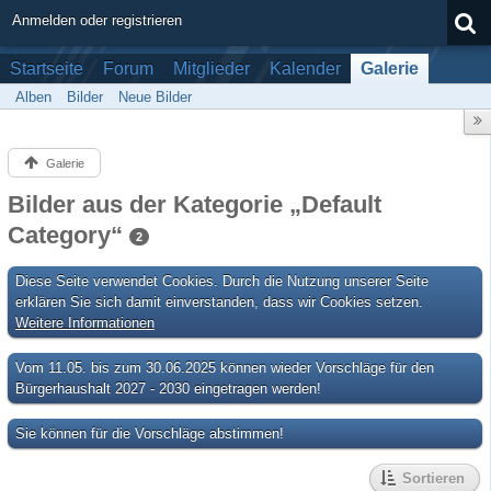
Anmelden oder registrieren
Startseite
Forum
Mitglieder
Kalender
Galerie
Alben
Bilder
Neue Bilder
Galerie
Bilder aus der Kategorie „Default
Category“
2
Diese Seite verwendet Cookies. Durch die Nutzung unserer Seite
erklären Sie sich damit einverstanden, dass wir Cookies setzen.
Weitere Informationen
Vom 11.05. bis zum 30.06.2025 können wieder Vorschläge für den
Bürgerhaushalt 2027 - 2030 eingetragen werden!
Sie können für die Vorschläge abstimmen!
Sortieren