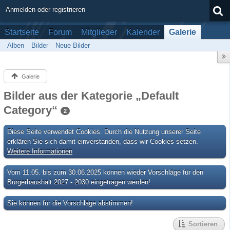
Anmelden oder registrieren
Startseite
Forum
Mitglieder
Kalender
Galerie
Alben
Bilder
Neue Bilder
Galerie
Bilder aus der Kategorie „Default
Category“
2
Diese Seite verwendet Cookies. Durch die Nutzung unserer Seite
erklären Sie sich damit einverstanden, dass wir Cookies setzen.
Weitere Informationen
Vom 11.05. bis zum 30.06.2025 können wieder Vorschläge für den
Bürgerhaushalt 2027 - 2030 eingetragen werden!
Sie können für die Vorschläge abstimmen!
Sortieren