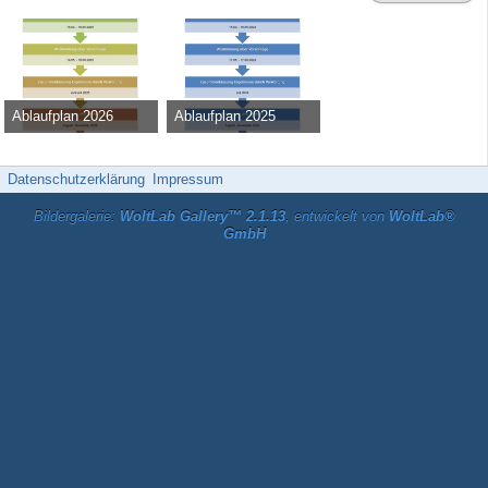
Ablaufplan 2026
Ablaufplan 2025
Admin
-
13. Februar 2025
Admin
-
13. März 2024
9.859
0
0
46.121
0
0
Datenschutzerklärung
Impressum
Bildergalerie:
WoltLab Gallery™ 2.1.13
, entwickelt von
WoltLab®
GmbH