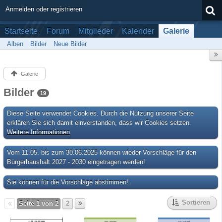
Anmelden oder registrieren
Startseite
Forum
Mitglieder
Kalender
Galerie
Alben
Bilder
Neue Bilder
Galerie
Bilder
19
Diese Seite verwendet Cookies. Durch die Nutzung unserer Seite
erklären Sie sich damit einverstanden, dass wir Cookies setzen.
Weitere Informationen
Vom 11.05. bis zum 30.06.2025 können wieder Vorschläge für den
Bürgerhaushalt 2027 - 2030 eingetragen werden!
Sie können für die Vorschläge abstimmen!
Sortieren
Seite 1 von 2
2