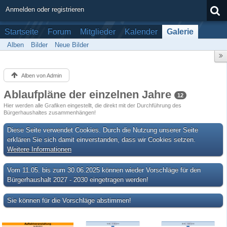
Anmelden oder registrieren
Startseite
Forum
Mitglieder
Kalender
Galerie
Alben
Bilder
Neue Bilder
Alben von Admin
Ablaufpläne der einzelnen Jahre
12
Hier werden alle Grafiken eingestellt, die direkt mit der Durchführung des
Bürgerhaushaltes zusammenhängen!
Diese Seite verwendet Cookies. Durch die Nutzung unserer Seite
erklären Sie sich damit einverstanden, dass wir Cookies setzen.
Weitere Informationen
Vom 11.05. bis zum 30.06.2025 können wieder Vorschläge für den
Bürgerhaushalt 2027 - 2030 eingetragen werden!
Sie können für die Vorschläge abstimmen!