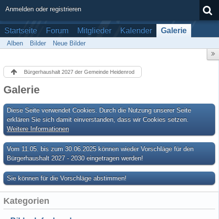
Anmelden oder registrieren
Startseite
Forum
Mitglieder
Kalender
Galerie
Alben
Bilder
Neue Bilder
Bürgerhaushalt 2027 der Gemeinde Heidenrod
Galerie
Diese Seite verwendet Cookies. Durch die Nutzung unserer Seite
erklären Sie sich damit einverstanden, dass wir Cookies setzen.
Weitere Informationen
Vom 11.05. bis zum 30.06.2025 können wieder Vorschläge für den
Bürgerhaushalt 2027 - 2030 eingetragen werden!
Sie können für die Vorschläge abstimmen!
Kategorien