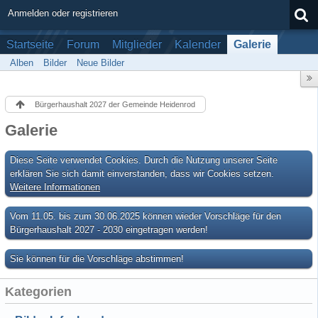
Anmelden oder registrieren
Startseite
Forum
Mitglieder
Kalender
Galerie
Alben
Bilder
Neue Bilder
Bürgerhaushalt 2027 der Gemeinde Heidenrod
Galerie
Diese Seite verwendet Cookies. Durch die Nutzung unserer Seite
erklären Sie sich damit einverstanden, dass wir Cookies setzen.
Weitere Informationen
Vom 11.05. bis zum 30.06.2025 können wieder Vorschläge für den
Bürgerhaushalt 2027 - 2030 eingetragen werden!
Sie können für die Vorschläge abstimmen!
Kategorien