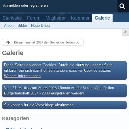
Anmelden oder registrieren
Startseite
Forum
Mitglieder
Kalender
Galerie
Alben
Bilder
Neue Bilder
Bürgerhaushalt 2027 der Gemeinde Heidenrod
Galerie
Diese Seite verwendet Cookies. Durch die Nutzung unserer Seite
erklären Sie sich damit einverstanden, dass wir Cookies setzen.
Weitere Informationen
Vom 11.05. bis zum 30.06.2025 können wieder Vorschläge für den
Bürgerhaushalt 2027 - 2030 eingetragen werden!
Sie können für die Vorschläge abstimmen!
Kategorien