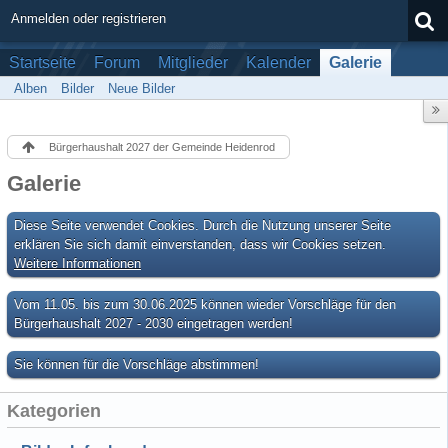
Anmelden oder registrieren
Startseite
Forum
Mitglieder
Kalender
Galerie
Alben
Bilder
Neue Bilder
Bürgerhaushalt 2027 der Gemeinde Heidenrod
Galerie
Diese Seite verwendet Cookies. Durch die Nutzung unserer Seite
erklären Sie sich damit einverstanden, dass wir Cookies setzen.
Weitere Informationen
Vom 11.05. bis zum 30.06.2025 können wieder Vorschläge für den
Bürgerhaushalt 2027 - 2030 eingetragen werden!
Sie können für die Vorschläge abstimmen!
Kategorien