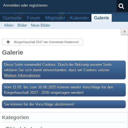
Anmelden oder registrieren
Startseite
Forum
Mitglieder
Kalender
Galerie
Alben
Bilder
Neue Bilder
Bürgerhaushalt 2027 der Gemeinde Heidenrod
Galerie
Diese Seite verwendet Cookies. Durch die Nutzung unserer Seite
erklären Sie sich damit einverstanden, dass wir Cookies setzen.
Weitere Informationen
Vom 11.05. bis zum 30.06.2025 können wieder Vorschläge für den
Bürgerhaushalt 2027 - 2030 eingetragen werden!
Sie können für die Vorschläge abstimmen!
Kategorien