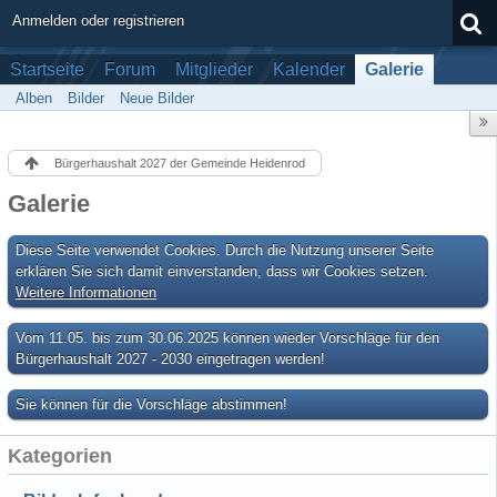
Anmelden oder registrieren
Startseite
Forum
Mitglieder
Kalender
Galerie
Alben
Bilder
Neue Bilder
Bürgerhaushalt 2027 der Gemeinde Heidenrod
Galerie
Diese Seite verwendet Cookies. Durch die Nutzung unserer Seite
erklären Sie sich damit einverstanden, dass wir Cookies setzen.
Weitere Informationen
Vom 11.05. bis zum 30.06.2025 können wieder Vorschläge für den
Bürgerhaushalt 2027 - 2030 eingetragen werden!
Sie können für die Vorschläge abstimmen!
Kategorien