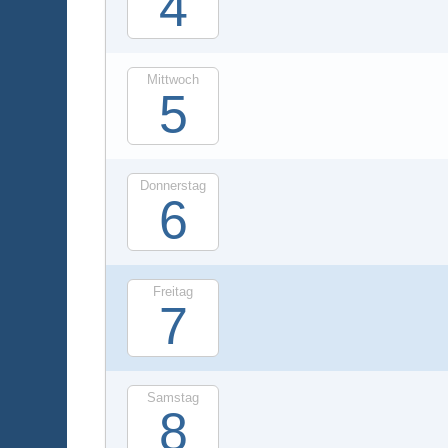
4
Mittwoch
5
Donnerstag
6
Freitag
7
Samstag
8