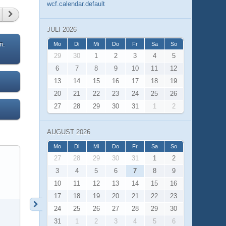
wcf.calendar.default
JULI 2026
n.
Mo
Di
Mi
Do
Fr
Sa
So
29
30
1
2
3
4
5
6
7
8
9
10
11
12
13
14
15
16
17
18
19
20
21
22
23
24
25
26
27
28
29
30
31
1
2
AUGUST 2026
Mo
Di
Mi
Do
Fr
Sa
So
27
28
29
30
31
1
2
3
4
5
6
7
8
9
10
11
12
13
14
15
16
17
18
19
20
21
22
23
24
25
26
27
28
29
30
31
1
2
3
4
5
6