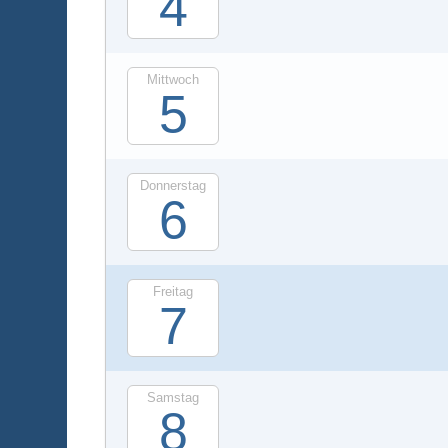
4
Mittwoch
5
Donnerstag
6
Freitag
7
Samstag
8