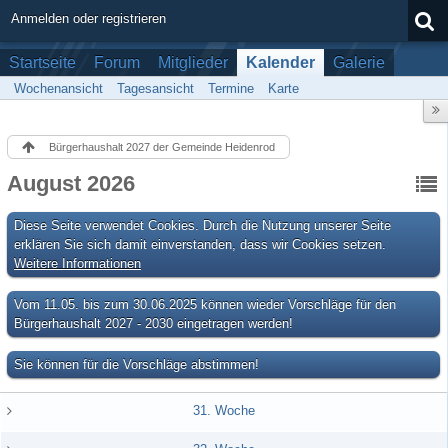
Anmelden oder registrieren
Startseite
Forum
Mitglieder
Kalender
Galerie
Wochenansicht
Tagesansicht
Termine
Karte
Bürgerhaushalt 2027 der Gemeinde Heidenrod
August 2026
Diese Seite verwendet Cookies. Durch die Nutzung unserer Seite
erklären Sie sich damit einverstanden, dass wir Cookies setzen.
Weitere Informationen
Vom 11.05. bis zum 30.06.2025 können wieder Vorschläge für den
Bürgerhaushalt 2027 - 2030 eingetragen werden!
Sie können für die Vorschläge abstimmen!
31. Woche