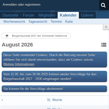
Anmelden oder registrieren
Startseite
Forum
Mitglieder
Kalender
Galerie
Wochenansicht
Tagesansicht
Termine
Karte
Bürgerhaushalt 2027 der Gemeinde Heidenrod
August 2026
Diese Seite verwendet Cookies. Durch die Nutzung unserer Seite
erklären Sie sich damit einverstanden, dass wir Cookies setzen.
Weitere Informationen
Vom 11.05. bis zum 30.06.2025 können wieder Vorschläge für den
Bürgerhaushalt 2027 - 2030 eingetragen werden!
Sie können für die Vorschläge abstimmen!
31. Woche