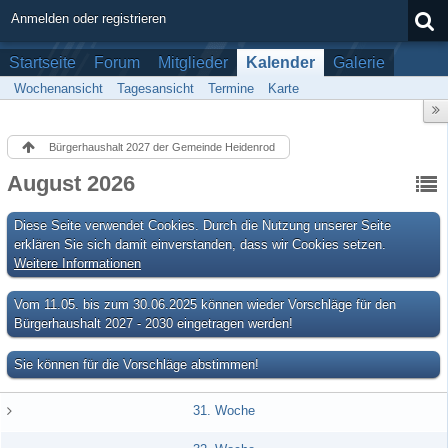
Anmelden oder registrieren
Startseite
Forum
Mitglieder
Kalender
Galerie
Wochenansicht
Tagesansicht
Termine
Karte
Bürgerhaushalt 2027 der Gemeinde Heidenrod
August 2026
Diese Seite verwendet Cookies. Durch die Nutzung unserer Seite
erklären Sie sich damit einverstanden, dass wir Cookies setzen.
Weitere Informationen
Vom 11.05. bis zum 30.06.2025 können wieder Vorschläge für den
Bürgerhaushalt 2027 - 2030 eingetragen werden!
Sie können für die Vorschläge abstimmen!
31. Woche