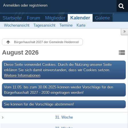
Anmelden oder registrieren
Startseite
Forum
Mitglieder
Kalender
Galerie
Wochenansicht
Tagesansicht
Termine
Karte
Bürgerhaushalt 2027 der Gemeinde Heidenrod
August 2026
Diese Seite verwendet Cookies. Durch die Nutzung unserer Seite
erklären Sie sich damit einverstanden, dass wir Cookies setzen.
Weitere Informationen
Vom 11.05. bis zum 30.06.2025 können wieder Vorschläge für den
Bürgerhaushalt 2027 - 2030 eingetragen werden!
Sie können für die Vorschläge abstimmen!
31. Woche