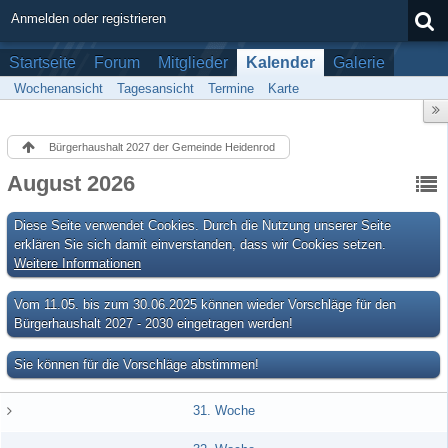
Anmelden oder registrieren
Startseite
Forum
Mitglieder
Kalender
Galerie
Wochenansicht
Tagesansicht
Termine
Karte
Bürgerhaushalt 2027 der Gemeinde Heidenrod
August 2026
Diese Seite verwendet Cookies. Durch die Nutzung unserer Seite
erklären Sie sich damit einverstanden, dass wir Cookies setzen.
Weitere Informationen
Vom 11.05. bis zum 30.06.2025 können wieder Vorschläge für den
Bürgerhaushalt 2027 - 2030 eingetragen werden!
Sie können für die Vorschläge abstimmen!
31. Woche