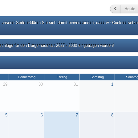
Heute
unserer Seite erklären Sie sich damit einverstanden, dass wir Cookies setze
chläge für den Bürgerhaushalt 2027 - 2030 eingetragen werden!
Donnerstag
Freitag
Samstag
Sonnta
29
30
31
1
5
6
7
8