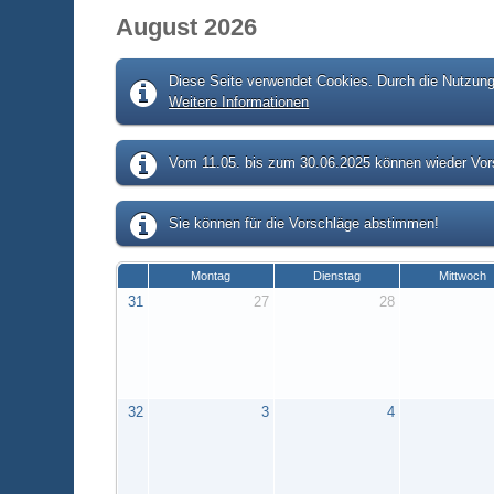
August 2026
Diese Seite verwendet Cookies. Durch die Nutzung 
Weitere Informationen
Vom 11.05. bis zum 30.06.2025 können wieder Vors
Sie können für die Vorschläge abstimmen!
Montag
Dienstag
Mittwoch
31
27
28
32
3
4