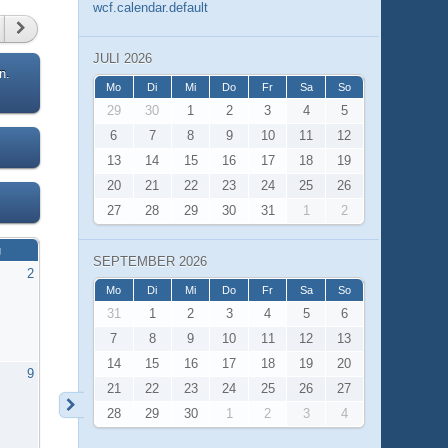
wcf.calendar.default
JULI 2026
n.
Mo
Di
Mi
Do
Fr
Sa
So
29
30
1
2
3
4
5
6
7
8
9
10
11
12
13
14
15
16
17
18
19
20
21
22
23
24
25
26
27
28
29
30
31
1
2
g
SEPTEMBER 2026
2
Mo
Di
Mi
Do
Fr
Sa
So
31
1
2
3
4
5
6
7
8
9
10
11
12
13
14
15
16
17
18
19
20
9
21
22
23
24
25
26
27
28
29
30
1
2
3
4