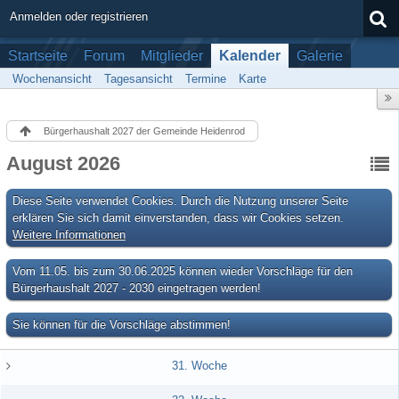
Anmelden oder registrieren
Startseite
Forum
Mitglieder
Kalender
Galerie
Wochenansicht
Tagesansicht
Termine
Karte
Bürgerhaushalt 2027 der Gemeinde Heidenrod
August 2026
Diese Seite verwendet Cookies. Durch die Nutzung unserer Seite
erklären Sie sich damit einverstanden, dass wir Cookies setzen.
Weitere Informationen
Vom 11.05. bis zum 30.06.2025 können wieder Vorschläge für den
Bürgerhaushalt 2027 - 2030 eingetragen werden!
Sie können für die Vorschläge abstimmen!
31. Woche