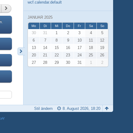
wcf.calendar.default
JANUAR 2025
n.
Mo
Di
Mi
Do
Fr
Sa
So
30
31
1
2
3
4
5
6
7
8
9
10
11
12
13
14
15
16
17
18
19
20
21
22
23
24
25
26
27
28
29
30
31
1
2
Stil ändern
8. August 2026, 18:20
bH