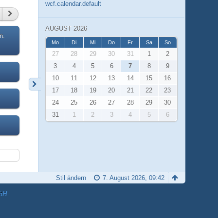
wcf.calendar.default
AUGUST 2026
n.
Mo
Di
Mi
Do
Fr
Sa
So
27
28
29
30
31
1
2
3
4
5
6
7
8
9
10
11
12
13
14
15
16
17
18
19
20
21
22
23
24
25
26
27
28
29
30
31
1
2
3
4
5
6
Stil ändern
7. August 2026, 09:42
bH