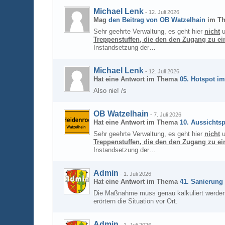
Michael Lenk
-
12. Juli 2026
Mag
den Beitrag von
OB Watzelhain
im T
Sehr geehrte Verwaltung, es geht hier
nicht
u
Treppenstuffen, die den den Zugang zu e
Instandsetzung der…
Michael Lenk
-
12. Juli 2026
Hat eine Antwort im Thema
05. Hotspot im
Also nie! /s
OB Watzelhain
-
7. Juli 2026
Hat eine Antwort im Thema
10. Aussichtsp
Sehr geehrte Verwaltung, es geht hier
nicht
u
Treppenstuffen, die den den Zugang zu e
Instandsetzung der…
Admin
-
1. Juli 2026
Hat eine Antwort im Thema
41. Sanierung
Die Maßnahme muss genau kalkuliert werden, d
erörtern die Situation vor Ort.
Admin