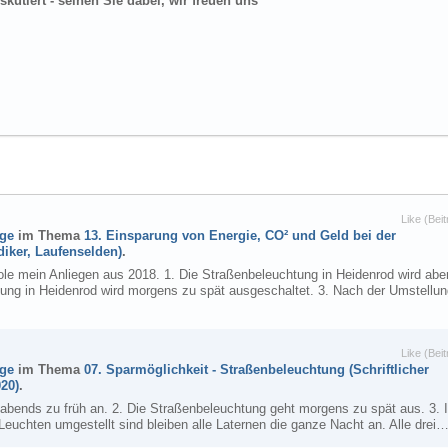
kutiert - seinen Sie dabei, wir freuen uns
Like (Beit
äge
im Thema
13. Einsparung von Energie, CO² und Geld bei der
iker, Laufenselden)
.
le mein Anliegen aus 2018. 1. Die Straßenbeleuchtung in Heidenrod wird ab
htung in Heidenrod wird morgens zu spät ausgeschaltet. 3. Nach der Umstellu
Like (Beit
äge
im Thema
07. Sparmöglichkeit - Straßenbeleuchtung (Schriftlicher
20)
.
 abends zu früh an. 2. Die Straßenbeleuchtung geht morgens zu spät aus. 3. 
euchten umgestellt sind bleiben alle Laternen die ganze Nacht an. Alle drei