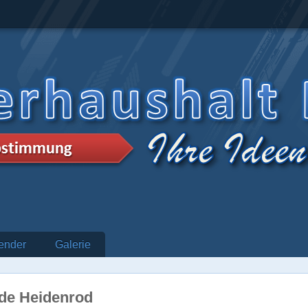
ender
Galerie
de Heidenrod