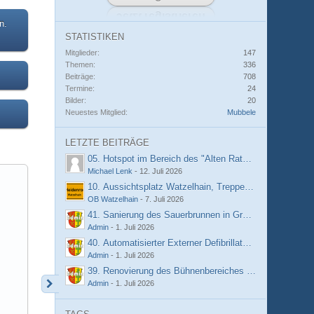
n.
STATISTIKEN
Mitglieder
147
Themen
336
Beiträge
708
Termine
24
Bilder
20
Neuestes Mitglied
Mubbele
LETZTE BEITRÄGE
05. Hotspot im Bereich des "Alten Rathauses" Hilgenro
Michael Lenk
-
12. Juli 2026
10. Aussichtsplatz Watzelhain, Treppenstufen
OB Watzelhain
-
7. Juli 2026
41. Sanierung des Sauerbrunnen in Grebenroth
Admin
-
1. Juli 2026
40. Automatisierter Externer Defibrillator (AED) an de
Admin
-
1. Juli 2026
39. Renovierung des Bühnenbereiches im DGH - Grebe
Admin
-
1. Juli 2026