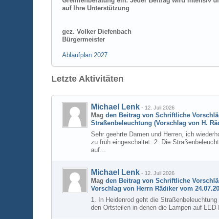
Gremienberatung ein. Jeder Beitrag wird intensiv dis
auf Ihre Unterstützung
gez. Volker Diefenbach
Bürgermeister
Ablaufplan 2027
Letzte Aktivitäten
Michael Lenk
-
12. Juli 2026
Mag
den Beitrag von
Schriftliche Vorschl
Straßenbeleuchtung (Vorschlag von H. Räd
Sehr geehrte Damen und Herren, ich wiederho
zu früh eingeschaltet. 2. Die Straßenbeleuc
auf…
Michael Lenk
-
12. Juli 2026
Mag
den Beitrag von
Schriftliche Vorschl
Vorschlag von Herrn Rädiker vom 24.07.20
1. In Heidenrod geht die Straßenbeleuchtung
den Ortsteilen in denen die Lampen auf LED-L