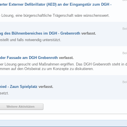
erter Externer Defibrillator (AED) an der Eingangstür zum DGH -
 Lösung, eine bürgerschaftliche Trägerschaft wäre wünschenswert.
Bei
ng des Bühnenbereiches im DGH - Grebenroth
verfasst.
estellt und falls notwendig unterstützt.
Bei
 der Fassade am DGH Grebenroth
verfasst.
iner Lösung gesucht und Maßnahmen ergriffen. Das DGH Grebenroth steht in 
kommen auf den Ortsbeirat zu um Konzepte zu diskutieren.
Bei
ied - Zaun Spielplatz
verfasst.
setzt.
Weitere Aktivitäten