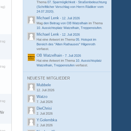
Thema
07. Sparmöglichkeit - Straßenbeleuchtung
rag)
(Schriftlicher Vorschlag von Herrn Rädiker vom
24.07.2020)
.
Michael Lenk
-
12. Juli 2026
Mag
den Beitrag von
OB Watzelhain
im Thema
10. Aussichtsplatz Watzelhain, Treppenstufen
.
Michael Lenk
-
12. Juli 2026
Hat eine Antwort im Thema
05. Hotspot im
trag
Bereich des "Alten Rathauses" Hilgenroth
verfasst.
OB Watzelhain
-
7. Juli 2026
Hat eine Antwort im Thema
10. Aussichtsplatz
Watzelhain, Treppenstufen
verfasst.
trag
NEUESTE MITGLIEDER
Mubbele
12. Juli 2026
Watzo
trag
7. Juli 2026
DieChrisi
Wir
2. Juli 2026
Y.Golembka
2. Juli 2026
trag