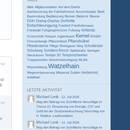
TAGS
Allee
Altglascontainer
Auf dem Damm
Ausbesserung der Fahrbahnrisse
Aussichtsplatz
Bank
Baumrodung
Bepflanzung
Blumen
Bäderstr
Bäume
DGH
Dialog-Display
Dorfmitte
Entschleunigung
Friedhof
Friedhofsmauer
Grillplatz
Friedwald
Fußgängerbrücke
Fußweg
Kemel
Kinder
Grünschnitt
Hotspot
Jugendraum
Pflanzkübel
Ortsrandwege
Pflanzenbeet
Pflastersteine
Schulkinder
Pflege
Rheingauer Weg
Schulweg
Schäfers Resch
Spielstraße
Springen
Tempo 30
Temposchweller
Steckdosen
Treppenstufen
Verkehrsberuhigung
WLAN
rag)
Watzelhain
Wasserleitung
heidenrod
Wegeverbesserung
Wispertal
Zufahrt
watelhain
end
ng
LETZTE AKTIVITÄT
Michael Lenk
-
12. Juli 2026
Mag
den Beitrag von
Schriftliche Vorschläge
im
rag)
Thema
13. Einsparung von Energie, CO² und
Geld bei der Straßenbeleuchtung (Vorschlag von
H. Rädiker, Laufenselden)
.
In
Michael Lenk
-
12. Juli 2026
…
Mag
den Beitrag von
Schriftliche Vorschläge
im