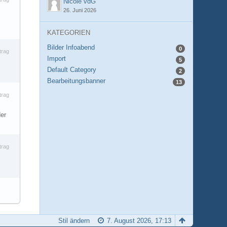
Nicole vdG
26. Juni 2026
KATEGORIEN
Bilder Infoabend
0
trag
Import
5
Default Category
2
Bearbeitungsbanner
13
trag
der
trag
Stil ändern
7. August 2026, 17:13