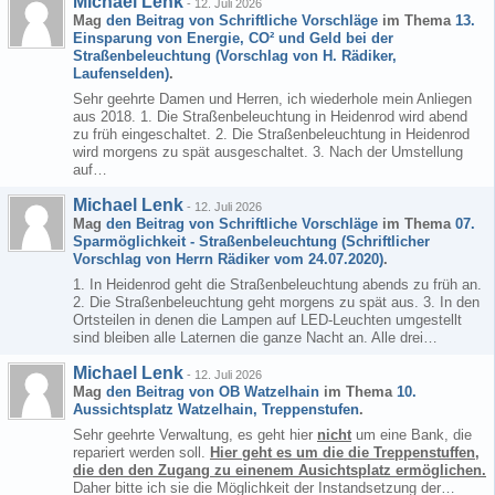
Michael Lenk
-
12. Juli 2026
Mag
den Beitrag von
Schriftliche Vorschläge
im Thema
13.
Einsparung von Energie, CO² und Geld bei der
Straßenbeleuchtung (Vorschlag von H. Rädiker,
Laufenselden)
.
Sehr geehrte Damen und Herren, ich wiederhole mein Anliegen
aus 2018. 1. Die Straßenbeleuchtung in Heidenrod wird abend
zu früh eingeschaltet. 2. Die Straßenbeleuchtung in Heidenrod
wird morgens zu spät ausgeschaltet. 3. Nach der Umstellung
auf…
Michael Lenk
-
12. Juli 2026
Mag
den Beitrag von
Schriftliche Vorschläge
im Thema
07.
Sparmöglichkeit - Straßenbeleuchtung (Schriftlicher
Vorschlag von Herrn Rädiker vom 24.07.2020)
.
1. In Heidenrod geht die Straßenbeleuchtung abends zu früh an.
2. Die Straßenbeleuchtung geht morgens zu spät aus. 3. In den
Ortsteilen in denen die Lampen auf LED-Leuchten umgestellt
sind bleiben alle Laternen die ganze Nacht an. Alle drei…
Michael Lenk
-
12. Juli 2026
Mag
den Beitrag von
OB Watzelhain
im Thema
10.
Aussichtsplatz Watzelhain, Treppenstufen
.
Sehr geehrte Verwaltung, es geht hier
nicht
um eine Bank, die
repariert werden soll.
Hier geht es um die die Treppenstuffen,
die den den Zugang zu einenem Ausichtsplatz ermöglichen.
Daher bitte ich sie die Möglichkeit der Instandsetzung der…