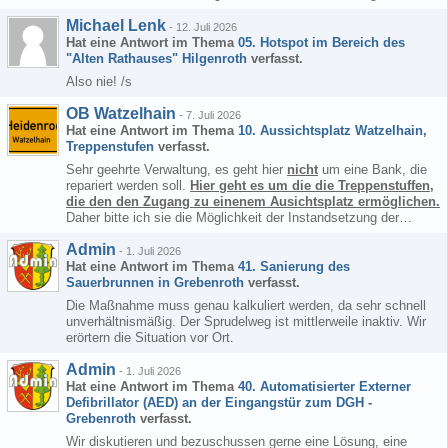
Michael Lenk
-
12. Juli 2026
Hat eine Antwort im Thema
05. Hotspot im Bereich des
"Alten Rathauses" Hilgenroth
verfasst.
Also nie! /s
OB Watzelhain
-
7. Juli 2026
Hat eine Antwort im Thema
10. Aussichtsplatz Watzelhain,
Treppenstufen
verfasst.
Sehr geehrte Verwaltung, es geht hier
nicht
um eine Bank, die
repariert werden soll.
Hier geht es um die die Treppenstuffen,
die den den Zugang zu einenem Ausichtsplatz ermöglichen.
Daher bitte ich sie die Möglichkeit der Instandsetzung der…
Admin
-
1. Juli 2026
Hat eine Antwort im Thema
41. Sanierung des
Sauerbrunnen in Grebenroth
verfasst.
Die Maßnahme muss genau kalkuliert werden, da sehr schnell
unverhältnismäßig. Der Sprudelweg ist mittlerweile inaktiv. Wir
erörtern die Situation vor Ort.
Admin
-
1. Juli 2026
Hat eine Antwort im Thema
40. Automatisierter Externer
Defibrillator (AED) an der Eingangstür zum DGH -
Grebenroth
verfasst.
Wir diskutieren und bezuschussen gerne eine Lösung, eine