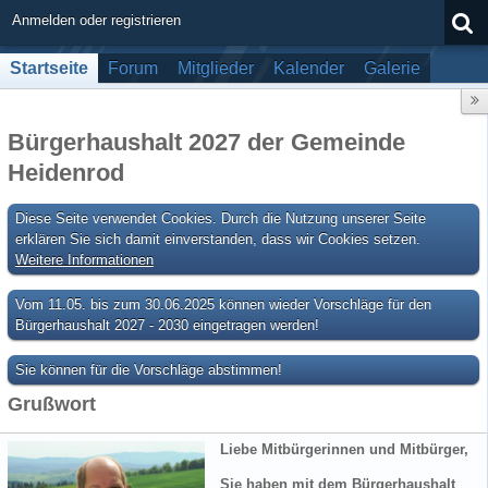
Anmelden oder registrieren
Startseite
Forum
Mitglieder
Kalender
Galerie
Bürgerhaushalt 2027 der Gemeinde
Heidenrod
Diese Seite verwendet Cookies. Durch die Nutzung unserer Seite
erklären Sie sich damit einverstanden, dass wir Cookies setzen.
Weitere Informationen
Vom 11.05. bis zum 30.06.2025 können wieder Vorschläge für den
Bürgerhaushalt 2027 - 2030 eingetragen werden!
Sie können für die Vorschläge abstimmen!
Grußwort
Liebe Mitbürgerinnen und Mitbürger,
Sie haben mit dem Bürgerhaushalt