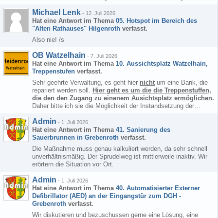
Michael Lenk
-
12. Juli 2026
Hat eine Antwort im Thema
05. Hotspot im Bereich des
"Alten Rathauses" Hilgenroth
verfasst.
Also nie! /s
OB Watzelhain
-
7. Juli 2026
Hat eine Antwort im Thema
10. Aussichtsplatz Watzelhain,
Treppenstufen
verfasst.
Sehr geehrte Verwaltung, es geht hier
nicht
um eine Bank, die
repariert werden soll.
Hier geht es um die die Treppenstuffen,
die den den Zugang zu einenem Ausichtsplatz ermöglichen.
Daher bitte ich sie die Möglichkeit der Instandsetzung der…
Admin
-
1. Juli 2026
Hat eine Antwort im Thema
41. Sanierung des
Sauerbrunnen in Grebenroth
verfasst.
Die Maßnahme muss genau kalkuliert werden, da sehr schnell
unverhältnismäßig. Der Sprudelweg ist mittlerweile inaktiv. Wir
erörtern die Situation vor Ort.
Admin
-
1. Juli 2026
Hat eine Antwort im Thema
40. Automatisierter Externer
Defibrillator (AED) an der Eingangstür zum DGH -
Grebenroth
verfasst.
Wir diskutieren und bezuschussen gerne eine Lösung, eine