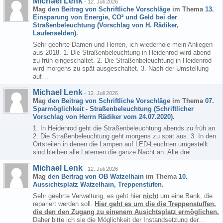
Michael Lenk
-
12. Juli 2026
Mag
den Beitrag von
Schriftliche Vorschläge
im Thema
13.
Einsparung von Energie, CO² und Geld bei der
Straßenbeleuchtung (Vorschlag von H. Rädiker,
Laufenselden)
.
Sehr geehrte Damen und Herren, ich wiederhole mein Anliegen
aus 2018. 1. Die Straßenbeleuchtung in Heidenrod wird abend
zu früh eingeschaltet. 2. Die Straßenbeleuchtung in Heidenrod
wird morgens zu spät ausgeschaltet. 3. Nach der Umstellung
auf…
Michael Lenk
-
12. Juli 2026
Mag
den Beitrag von
Schriftliche Vorschläge
im Thema
07.
Sparmöglichkeit - Straßenbeleuchtung (Schriftlicher
Vorschlag von Herrn Rädiker vom 24.07.2020)
.
1. In Heidenrod geht die Straßenbeleuchtung abends zu früh an.
2. Die Straßenbeleuchtung geht morgens zu spät aus. 3. In den
Ortsteilen in denen die Lampen auf LED-Leuchten umgestellt
sind bleiben alle Laternen die ganze Nacht an. Alle drei…
Michael Lenk
-
12. Juli 2026
Mag
den Beitrag von
OB Watzelhain
im Thema
10.
Aussichtsplatz Watzelhain, Treppenstufen
.
Sehr geehrte Verwaltung, es geht hier
nicht
um eine Bank, die
repariert werden soll.
Hier geht es um die die Treppenstuffen,
die den den Zugang zu einenem Ausichtsplatz ermöglichen.
Daher bitte ich sie die Möglichkeit der Instandsetzung der…