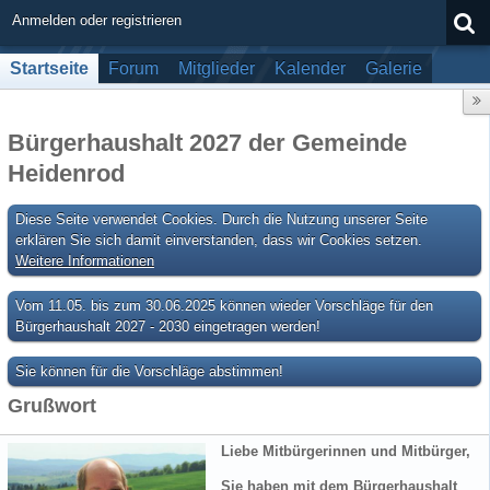
Anmelden oder registrieren
Startseite
Forum
Mitglieder
Kalender
Galerie
Bürgerhaushalt 2027 der Gemeinde
Heidenrod
Diese Seite verwendet Cookies. Durch die Nutzung unserer Seite
erklären Sie sich damit einverstanden, dass wir Cookies setzen.
Weitere Informationen
Vom 11.05. bis zum 30.06.2025 können wieder Vorschläge für den
Bürgerhaushalt 2027 - 2030 eingetragen werden!
Sie können für die Vorschläge abstimmen!
Grußwort
Liebe Mitbürgerinnen und Mitbürger,
Sie haben mit dem Bürgerhaushalt